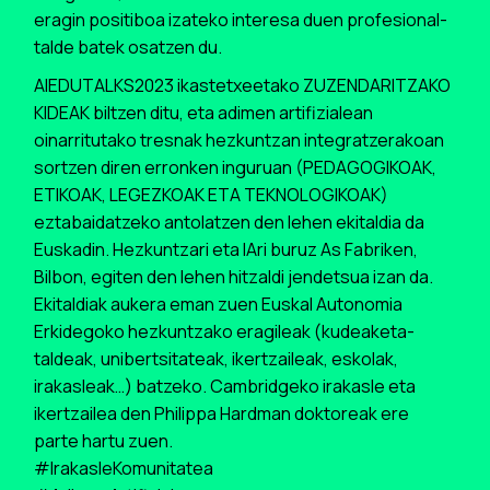
eragin positiboa izateko interesa duen profesional-
talde batek osatzen du.
AIEDUTALKS2023 ikastetxeetako ZUZENDARITZAKO
KIDEAK biltzen ditu, eta adimen artifizialean
oinarritutako tresnak hezkuntzan integratzerakoan
sortzen diren erronken inguruan (PEDAGOGIKOAK,
ETIKOAK, LEGEZKOAK ETA TEKNOLOGIKOAK)
eztabaidatzeko antolatzen den lehen ekitaldia da
Euskadin. Hezkuntzari eta IAri buruz As Fabriken,
Bilbon, egiten den lehen hitzaldi jendetsua izan da.
Ekitaldiak aukera eman zuen Euskal Autonomia
Erkidegoko hezkuntzako eragileak (kudeaketa-
taldeak, unibertsitateak, ikertzaileak, eskolak,
irakasleak…) batzeko. Cambridgeko irakasle eta
ikertzailea den Philippa Hardman doktoreak ere
parte hartu zuen.
#IrakasleKomunitatea