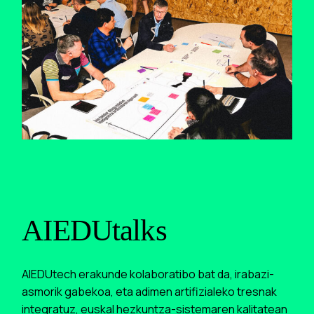
AIEDUtalks
AIEDUtech erakunde kolaboratibo bat da, irabazi-
asmorik gabekoa, eta adimen artifizialeko tresnak
integratuz, euskal hezkuntza-sistemaren kalitatean