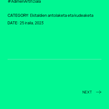
#AdimenArtifiziala
CATEGORY:
Ekitaldien antolaketa eta kudeaketa
DATE:
25 iraila, 2023
NEXT