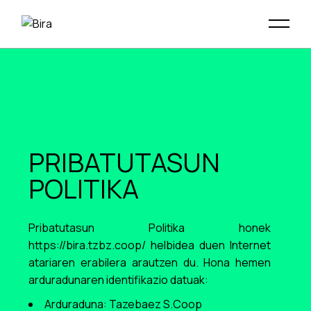
PRIBATUTASUN
POLITIKA
Pribatutasun Politika honek
https://bira.tzbz.coop/
helbidea duen Internet
atariaren erabilera arautzen du. Hona hemen
arduradunaren identifikazio datuak:
Arduraduna: Tazebaez S.Coop