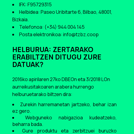
IFK: F95729315
Helbidea: Paseo Uribitarte 6, Bilbao,
48001,
Bizkaia.
Telefonoa: (+34) 944 004 145
Posta elektronikoa:
info@tzbz.coop
HELBURUA: ZERTARAKO
ERABILTZEN DITUGU ZURE
DATUAK?
2016ko apirilaren 27ko DBEOn eta 3/2018 LOn
aurreikusitakoaren arabera hurrengo
helburuetarako biltzen dira:
Zurekin harremanetan jartzeko, behar izan
ez gero.
Webguneko nabigazioa kudeatzeko,
beharra bada.
Gure produktu eta zerbitzuei buruzko