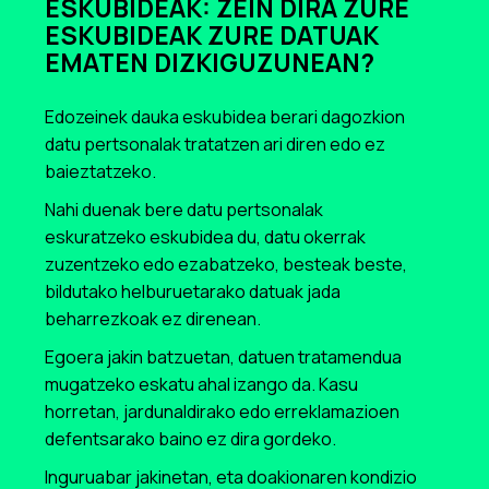
ESKUBIDEAK: ZEIN DIRA ZURE
ESKUBIDEAK ZURE DATUAK
EMATEN DIZKIGUZUNEAN?
Edozeinek dauka eskubidea berari dagozkion
datu pertsonalak tratatzen ari diren edo ez
baieztatzeko.
Nahi duenak bere datu pertsonalak
eskuratzeko eskubidea du, datu okerrak
zuzentzeko edo ezabatzeko, besteak beste,
bildutako helburuetarako datuak jada
beharrezkoak ez direnean.
Egoera jakin batzuetan, datuen tratamendua
mugatzeko eskatu ahal izango da. Kasu
horretan, jardunaldirako edo erreklamazioen
defentsarako baino ez dira gordeko.
Inguruabar jakinetan, eta doakionaren kondizio