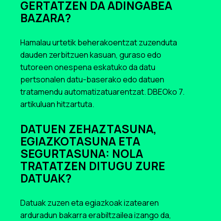
GERTATZEN DA ADINGABEA
BAZARA?
Hamalau urtetik beherakoentzat zuzenduta
dauden zerbitzuen kasuan, guraso edo
tutoreen onespena eskatuko da datu
pertsonalen datu-baserako edo datuen
tratamendu automatizatuarentzat. DBEOko 7.
artikuluan hitzartuta.
DATUEN ZEHAZTASUNA,
EGIAZKOTASUNA ETA
SEGURTASUNA: NOLA
TRATATZEN DITUGU ZURE
DATUAK?
Datuak zuzen eta egiazkoak izatearen
arduradun bakarra erabiltzailea izango da,