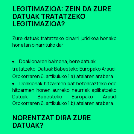
LEGITIMAZIOA: ZEIN DA ZURE
DATUAK TRATATZEKO
LEGITIMAZIOA?
Zure datuak tratatzeko oinarri juridikoa honako
honetan oinarrituko da:
Doakionaren baimena, bere datuak
tratatzeko, Datuak Babesteko Europako Araudi
Orokorraren 6. artikuluko 1 a) atalaren arabera.
Doakionak hitzarmen bat betearazteko edo
hitzarmen honen aurreko neurriak aplikatzeko
Datuak Babesteko Europako Araudi
Orokorraren 6. artikuluko 1 b) atalaren arabera.
NORENTZAT DIRA ZURE
DATUAK?