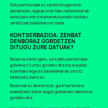
Datu pertsonalak ez zaizkie hirugarrenei
jakinaraziko, legeak ezarritako betebeharrak
betetzeko edo tratamendu honekin lotutako
zerbitzuak babesteko ez bada.
KONTSERBAZIOA: ZENBAT
DENBORAZ GORDETZEN
DITUGU ZURE DATUAK?
Bezeroa izanez gero, zure datu pertsonalak
gutxienez 5 urtez gordeko dira eta araudian
ezarritako legezko betebeharrak zorrotz
betetzeko baino ez.
Bezeroak ez direnentzat, gure harremana
kudeatzeko behar dugun gutxieneko denboran
gordeko dira.