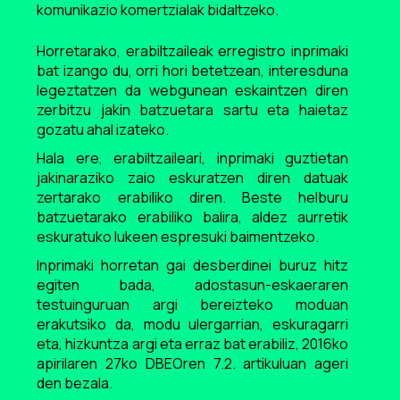
komunikazio komertzialak bidaltzeko.
Horretarako, erabiltzaileak erregistro inprimaki
bat izango du, orri hori betetzean, interesduna
legeztatzen da webgunean eskaintzen diren
zerbitzu jakin batzuetara sartu eta haietaz
gozatu ahal izateko.
Hala ere, erabiltzaileari, inprimaki guztietan
jakinaraziko zaio eskuratzen diren datuak
zertarako erabiliko diren. Beste helburu
batzuetarako erabiliko balira, aldez aurretik
eskuratuko lukeen espresuki baimentzeko.
Inprimaki horretan gai desberdinei buruz hitz
egiten bada, adostasun-eskaeraren
testuinguruan argi bereizteko moduan
erakutsiko da, modu ulergarrian, eskuragarri
eta, hizkuntza argi eta erraz bat erabiliz, 2016ko
apirilaren 27ko DBEOren 7.2. artikuluan ageri
den bezala.