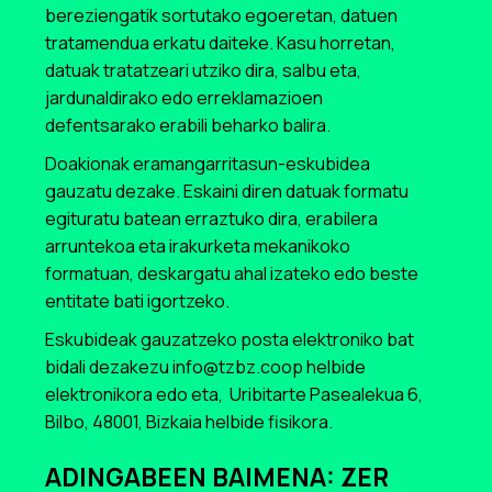
bereziengatik sortutako egoeretan, datuen
tratamendua erkatu daiteke. Kasu horretan,
datuak tratatzeari utziko dira, salbu eta,
jardunaldirako edo erreklamazioen
defentsarako erabili beharko balira.
Doakionak eramangarritasun-eskubidea
gauzatu dezake. Eskaini diren datuak formatu
egituratu batean erraztuko dira, erabilera
arruntekoa eta irakurketa mekanikoko
formatuan, deskargatu ahal izateko edo beste
entitate bati igortzeko.
Eskubideak gauzatzeko posta elektroniko bat
bidali dezakezu info@tzbz.coop helbide
elektronikora edo eta, Uribitarte Pasealekua 6,
Bilbo, 48001, Bizkaia helbide fisikora.
ADINGABEEN BAIMENA: ZER