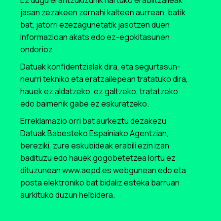
Ez dugu erantzukizunik hartuko erabiltzaileak
jasan zezakeen zernahi kalteen aurrean, batik
bat, jatorri ezezagunetatik jasotzen duen
informazioan akats edo ez-egokitasunen
ondorioz.
Datuak konfidentzialak dira, eta segurtasun-
neurri tekniko eta eratzailepean tratatuko dira,
hauek ez aldatzeko, ez galtzeko, tratatzeko
edo baimenik gabe ez eskuratzeko.
Erreklamazio orri bat aurkeztu dezakezu
Datuak Babesteko Espainiako Agentzian,
bereziki, zure eskubideak erabili ezin izan
badituzu edo hauek gogobetetzea lortu ez
dituzunean www.aepd.es webgunean edo eta
posta elektroniko bat bidaliz esteka barruan
aurkituko duzun helbidera.