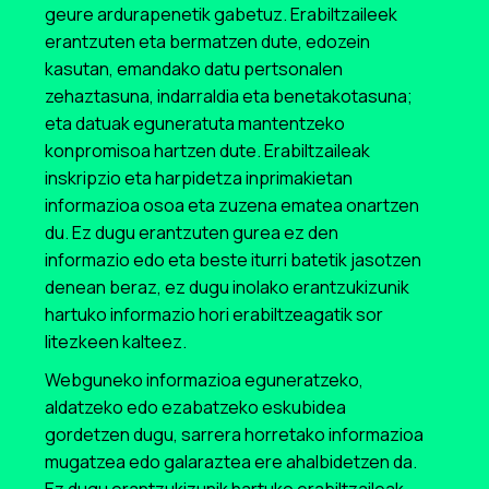
geure ardurapenetik gabetuz. Erabiltzaileek
erantzuten eta bermatzen dute, edozein
kasutan, emandako datu pertsonalen
zehaztasuna, indarraldia eta benetakotasuna;
eta datuak eguneratuta mantentzeko
konpromisoa hartzen dute. Erabiltzaileak
inskripzio eta harpidetza inprimakietan
informazioa osoa eta zuzena ematea onartzen
du. Ez dugu erantzuten gurea ez den
informazio edo eta beste iturri batetik jasotzen
denean beraz, ez dugu inolako erantzukizunik
hartuko informazio hori erabiltzeagatik sor
litezkeen kalteez.
Webguneko informazioa eguneratzeko,
aldatzeko edo ezabatzeko eskubidea
gordetzen dugu, sarrera horretako informazioa
mugatzea edo galaraztea ere ahalbidetzen da.