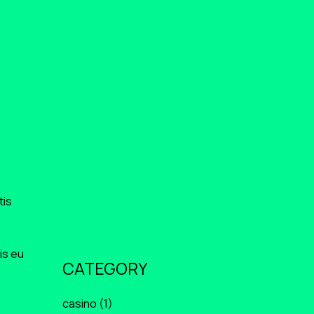
Winnerz – Suomalaisen
Luotettavin Pelialusta Vuoden
2025
marzo 10, 2026
Swiftcasino – Ditt Sted for Kvikk
og Smidig Spillunderholdning
marzo 10, 2026
Slota Casino – Suomen
käyttäjien uusi valinta online-
kasinolla
tis
is eu
CATEGORY
casino
(1)