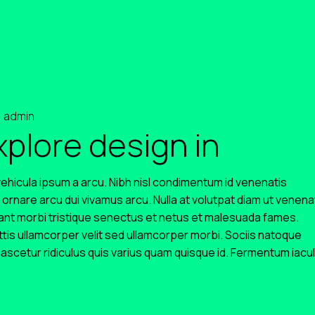
admin
plore design in
 vehicula ipsum a arcu. Nibh nisl condimentum id venenatis
 ornare arcu dui vivamus arcu. Nulla at volutpat diam ut venena
tant morbi tristique senectus et netus et malesuada fames.
is ullamcorper velit sed ullamcorper morbi. Sociis natoque
ascetur ridiculus quis varius quam quisque id. Fermentum iacul