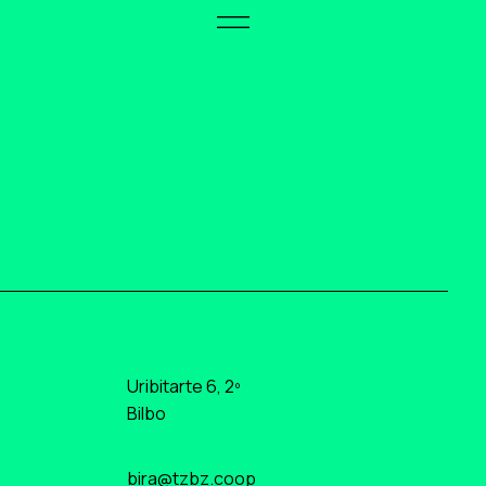
Uribitarte 6, 2º
Bilbo
bira@tzbz.coop