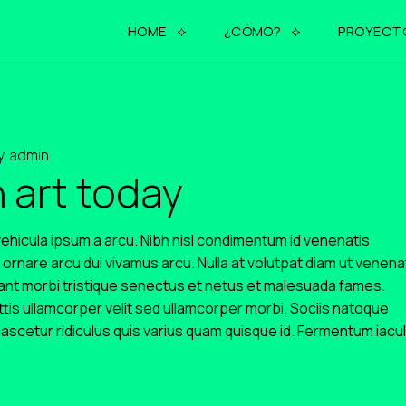
HOME
¿CÓMO?
PROYECT
y
admin
 art today
 vehicula ipsum a arcu. Nibh nisl condimentum id venenatis
 ornare arcu dui vivamus arcu. Nulla at volutpat diam ut venena
tant morbi tristique senectus et netus et malesuada fames.
is ullamcorper velit sed ullamcorper morbi. Sociis natoque
ascetur ridiculus quis varius quam quisque id. Fermentum iacul