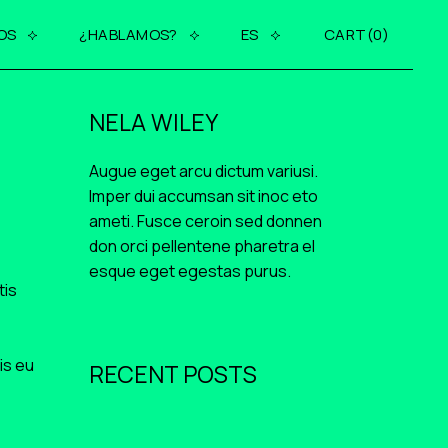
OS
¿HABLAMOS?
ES
CART
0
ES
NELA WILEY
EN
Augue eget arcu dictum variusi.
EU
Imper dui accumsan sit inoc eto
ameti. Fusce ceroin sed donnen
don orci pellentene pharetra el
esque eget egestas purus.
tis
is eu
RECENT POSTS
marzo 10, 2026