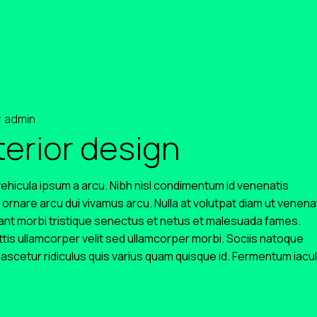
y
admin
terior design
 vehicula ipsum a arcu. Nibh nisl condimentum id venenatis
 ornare arcu dui vivamus arcu. Nulla at volutpat diam ut venena
tant morbi tristique senectus et netus et malesuada fames.
is ullamcorper velit sed ullamcorper morbi. Sociis natoque
ascetur ridiculus quis varius quam quisque id. Fermentum iacul