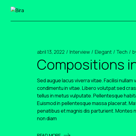
Skip
to
the
content
abril 13, 2022
Interview
Elegant
Tech
b
Compositions in
Sed augue lacus viverra vitae. Facilisi nullam
condimentu in vitae. Libero volutpat sed cras
tellus in metus vulputate. Pellentesque habi
Euismod in pellentesque massa placerat. Matt
penatibus et magnis dis parturient. Montes n
non diam
READ MORE