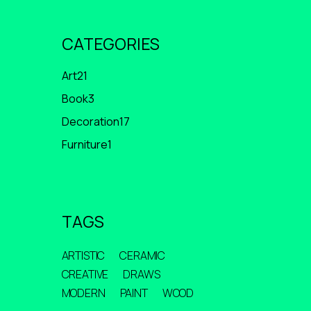
CATEGORIES
21
Art
21
productos
3
Book
3
productos
17
Decoration
17
productos
1
Furniture
1
producto
TAGS
ARTISTIC
CERAMIC
CREATIVE
DRAWS
MODERN
PAINT
WOOD