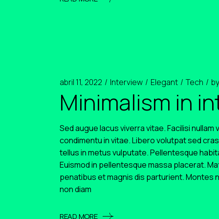
abril 11, 2022
Interview
Elegant
Tech
b
Minimalism in in
Sed augue lacus viverra vitae. Facilisi nullam
condimentu in vitae. Libero volutpat sed cras
tellus in metus vulputate. Pellentesque habi
Euismod in pellentesque massa placerat. Matt
penatibus et magnis dis parturient. Montes n
non diam
READ MORE