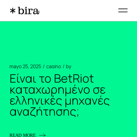
Skip
to
the
content
mayo 25, 2025
casino
by
Είναι το BetRiot
καταχωρημένο σε
ελληνικές μηχανές
αναζήτησης;
READ MORE