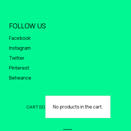
FOLLOW US
Facebook
Instagram
Twitter
Pinterest
Beheance
No products in the cart.
CART
0