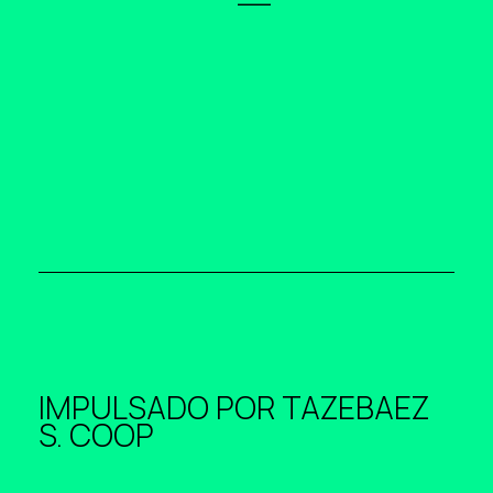
IMPULSADO POR
TAZEBAEZ
S. COOP