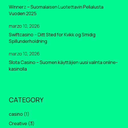
Winnerz – Suomalaisen Luotettavin Pelialusta
Vuoden 2025
marzo 10, 2026
Swiftcasino – Ditt Sted for Kvikk og Smidig
Spillunderholdning
marzo 10, 2026
Slota Casino – Suomen käyttäjien uusi valinta online-
kasinolla
CATEGORY
casino
(1)
Creative
(3)