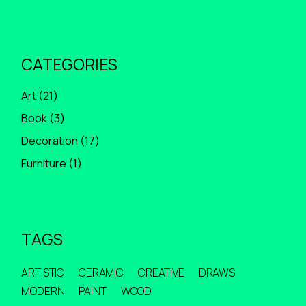
CATEGORIES
21
Art
21
productos
3
Book
3
productos
17
Decoration
17
productos
1
Furniture
1
producto
TAGS
ARTISTIC
CERAMIC
CREATIVE
DRAWS
MODERN
PAINT
WOOD